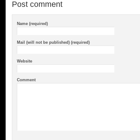
Post comment
Name (required)
Mail (will not be published) (required)
Website
Comment