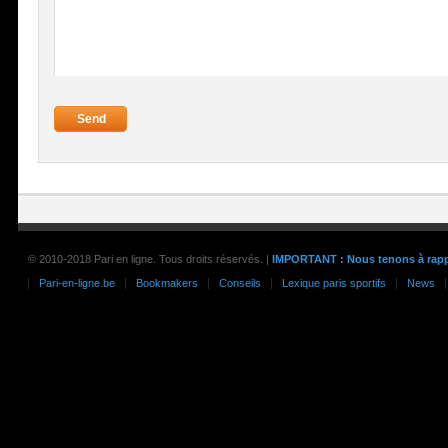
© 2010-2018 Pari en ligne. Tous droits réservés. |
IMPORTANT : Nous tenons à rappel
Pari-en-ligne.be
Bookmakers
Conseils
Lexique paris sportifs
News