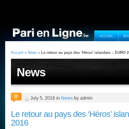
ACCUEIL
BO
Accueil
»
News
»
Le retour au pays des ‘Héros’ islandais – EURO 
News
0
July 5, 2016 in
News
by admin
Le retour au pays des ‘Héros’ isl
2016